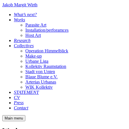
Jakob Margit Wirth
What’s next?
Works
Parasite Art
Installation/perforamces
Host Art
Research
Collectives
Operation Himmelblick
Make-up
Urbane Liga
Kollektiv Raumstation
Stadt von Unten
Blaue Blume e.V.
Arterias Urbanas
WIK Kollektiv
STATEMENT
CV
Press
Contact
Main menu